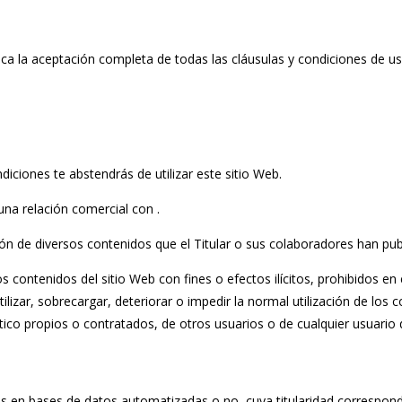
lica la aceptación completa de todas las cláusulas y condiciones de us
iciones te abstendrás de utilizar este sitio Web.
una relación comercial con .
ización de diversos contenidos que el Titular o sus colaboradores han p
s contenidos del sitio Web con fines o efectos ilícitos, prohibidos en 
ilizar, sobrecargar, deteriorar o impedir la normal utilización de los
co propios o contratados, de otros usuarios o de cualquier usuario d
os en bases de datos automatizadas o no, cuya titularidad correspond