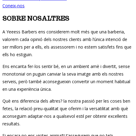
Coneix-nos
SOBRE NOSALTRES
A Yeeess Barbers ens considerem molt més que una barberia,
valorem cada opinió dels nostres clients amb l’única intenció de
ser millors per a ells, els assessorem i no estem satisfets fins que
ells ho estiguin.
Ens encanta fer-los sentir bé, en un ambient amè i divertit, sense
monotonia! on puguin canviar la seva imatge amb els nostres
serveis, però també aconsegueixin convertir un moment habitual
en una experiència única.
Què ens diferencia dels altres? la nostra passió per les coses ben
fetes, la relació preu-qualitat que oferim i la versatilitat amb què
aconseguim adaptar-nos a qualsevol estil per obtenir excel·lents
resultats.
Si encara no ens visites anima’t! t’assegurem que no te’n