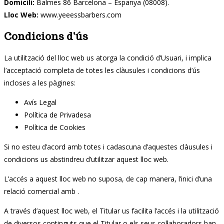
Domicili:
Balmes 86 Barcelona – Espanya (08008).
Lloc Web:
www.yeeessbarbers.com
Condicions d'ús
La utilització del lloc web us atorga la condició d’Usuari, i implica
l’acceptació completa de totes les clàusules i condicions d’ús
incloses a les pàgines:
Avís Legal
Política de Privadesa
Política de Cookies
Si no esteu d’acord amb totes i cadascuna d’aquestes clàusules i
condicions us abstindreu d’utilitzar aquest lloc web.
L’accés a aquest lloc web no suposa, de cap manera, l’inici d’una
relació comercial amb .
A través d’aquest lloc web, el Titular us facilita l’accés i la utilització
de diversos continguts que el Titular o els seus col·laboradors han